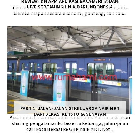
Isu perceraian merebak akhir-akhir ini. Sedih
REVIEW IDN APP, APLIKASI BACA BERITA DAN
LIVE STREAMING UNIK DARI INDONESIA
mendengar antrian bertambah di pengadilan agama.
Mereka mapan secara ekonomi, ganteng, dan can...
PART 1. JALAN-JALAN SEKELUARGA NAIK MRT
DARI BEKASI KE ISTORA SENAYAN
Assalamualaikum sahabat rumahami. Kali ini aku akan
sharing pengalamanku beserta keluarga, jalan-jalan
dari kota Bekasi ke GBK naik MRT. Kot...