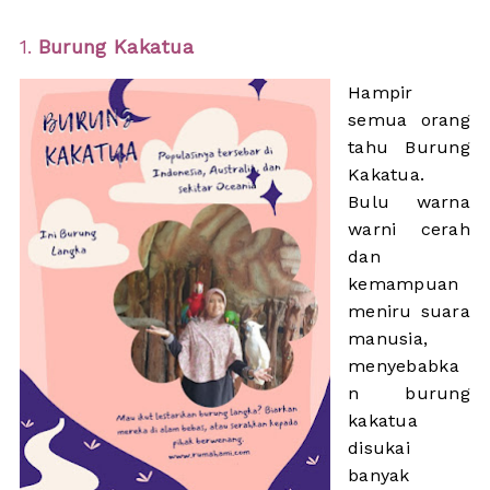
1.
Burung Kakatua
Hampir
semua orang
tahu Burung
Kakatua.
Bulu warna
warni cerah
dan
kemampuan
meniru suara
manusia,
menyebabka
n burung
kakatua
disukai
banyak