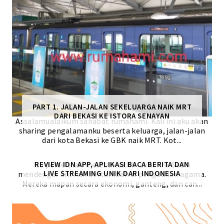
PART 1. JALAN-JALAN SEKELUARGA NAIK MRT
DARI BEKASI KE ISTORA SENAYAN
Assalamualaikum sahabat rumahami. Kali ini aku akan
sharing pengalamanku beserta keluarga, jalan-jalan
dari kota Bekasi ke GBK naik MRT. Kot...
Isu perceraian merebak akhir-akhir ini. Sedih
REVIEW IDN APP, APLIKASI BACA BERITA DAN
LIVE STREAMING UNIK DARI INDONESIA
mendengar antrian bertambah di pengadilan agama.
Mereka mapan secara ekonomi, ganteng, dan can...